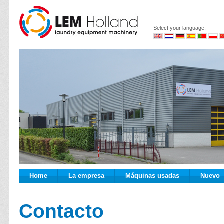
Select your language:
Home
La empresa
Máquinas usadas
Nuevo
Contacto